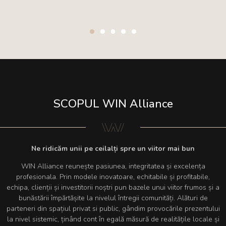
SCOPUL WIN Alliance
Ne ridicăm unii pe ceilalți spre un viitor mai bun
WIN Alliance reunește pasiunea, integritatea și excelența
profesionala. Prin modele inovatoare, echitabile și profitabile,
echipa, clienții și investitorii noștri pun bazele unui viitor frumos și a
bunăstării împărtășite la nivelul întregii comunități. Alături de
parteneri din spațiul privat si public, gândim provocările prezentului
la nivel sistemic, ținând cont în egală măsură de realitățile locale și