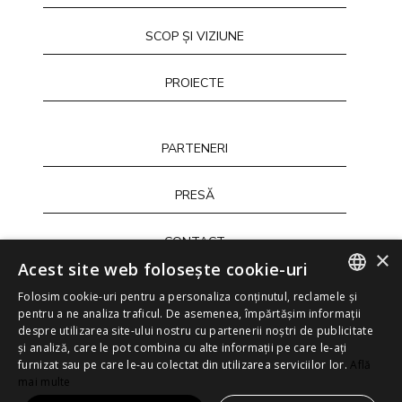
SCOP ȘI VIZIUNE
PROIECTE
PARTENERI
PRESĂ
CONTACT
×
Acest site web folosește cookie-uri
Folosim cookie-uri pentru a personaliza conținutul, reclamele și
ENGLISH
pentru a ne analiza traficul. De asemenea, împărtășim informații
Termeni și condiții
despre utilizarea site-ului nostru cu partenerii noștri de publicitate
ENGLISH
și analiză, care le pot combina cu alte informații pe care le-ați
Politica de confidențialitate
furnizat sau pe care le-au colectat din utilizarea serviciilor lor.
Află
ROMANIAN
Politica cookie
mai multe