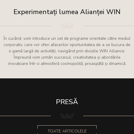
Experimentați lumea Alianței WIN
În curând, vom introduce un set de programe orientate către mediul
corporativ, care vor oferi afacerilor oportunitatea de a se bucura de
o gamă largă de activități, navigând prin diviziile WIN Alliance.
Împreună vom urmări succesul, creativitatea și abordările
inovatoare într-o atmosferă cosmopolită, proaspătă și dinamică.
PRESĂ
TOATE ARTICOLELE