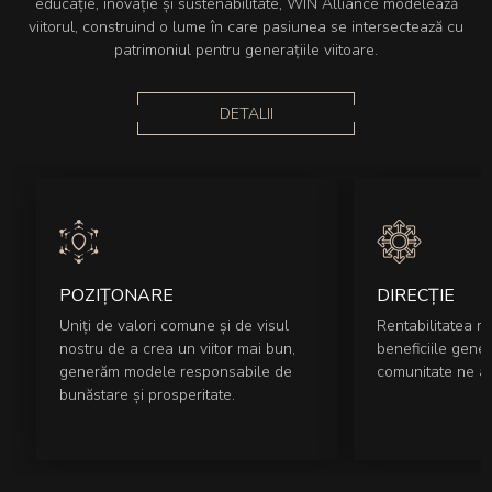
educație, inovație și sustenabilitate, WIN Alliance modelează
viitorul, construind o lume în care pasiunea se intersectează cu
patrimoniul pentru generațiile viitoare.
DETALII
POZIȚONARE
DIRECȚIE
Uniți de valori comune și de visul
Rentabilitatea rid
nostru de a crea un viitor mai bun,
beneficiile gener
generăm modele responsabile de
comunitate ne asi
bunăstare și prosperitate.